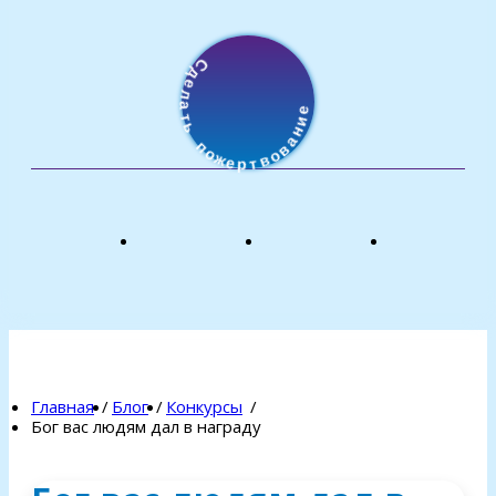
С
д
е
е
л
и
а
н
т
а
ь
в
о
п
в
о
т
ж
р
е
Главная
Блог
Конкурсы
Бог вас людям дал в награду