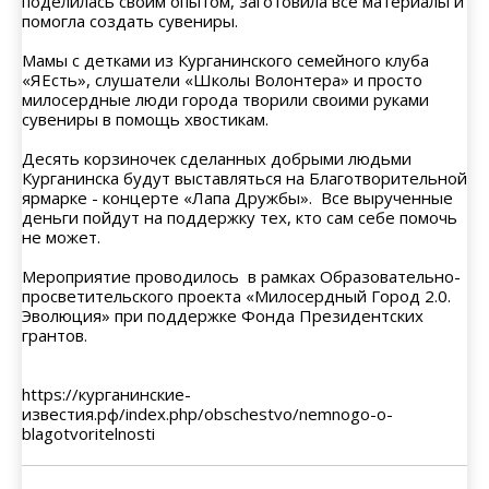
поделилась своим опытом, заготовила все материалы и
помогла создать сувениры.
Мамы с детками из Курганинского семейного клуба
«ЯЕсть», слушатели «Школы Волонтера» и просто
милосердные люди города творили своими руками
сувениры в помощь хвостикам.
Десять корзиночек сделанных добрыми людьми
Курганинска будут выставляться на Благотворительной
ярмарке - концерте «Лапа Дружбы». Все вырученные
деньги пойдут на поддержку тех, кто сам себе помочь
не может.
Мероприятие проводилось в рамках Образовательно-
просветительского проекта «Милосердный Город 2.0.
Эволюция» при поддержке Фонда Президентских
грантов.
https://курганинские-
известия.рф/index.php/obschestvo/nemnogo-o-
blagotvoritelnosti